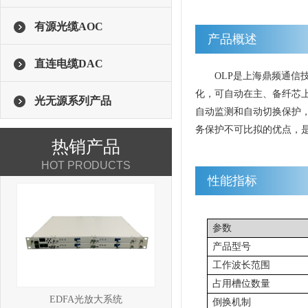
有源光缆AOC
产品概述
直连电缆DAC
OLP
是
上海
鼎频通信
化，可自动在主、备纤芯
光无源系列产品
自动监测
和
自动切换保护
务保护不可比拟的优点，
热销产品
HOT PRODUCTS
性能指标
参数
产品型号
工作波长范围
占用
槽
位数量
EDFA光放大系统
倒换机制